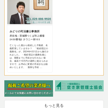
みどりの司法書士事務所
所在地：茨城県つくば市上横場
2450番地2 タウニー林103
亡くなった親から相続した不動産、名
義変更していますか？ 「相続登記の
義務化」が、2024年4月1日から施行さ
れました。 ・相続登記の義務化後に
は、期限までに手続きを行わない場
合、最高で10万円の過料に処せられま
すので、お早めに変更の手続きをお勧
めいたします。 面倒な手続 ...
もっと見る