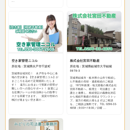
...
空き家管理ニコル
株式会社宮田不動産
所在地：茨城県水戸市千波町
所在地：茨城県結城市大字結城
5978-3
茨城県全域対応！ 水戸市を中心に各
地の空き家を 【空き家管理ニコル】が
茨城県結城市・栃木県小山市で相続し
まごころを込めて定期巡回いたしま
た不動産の売却・遺産相続のご相談
す！ 遠方にお住まいで実家の管理が
は、1972年創業・地元密着の株式会社
難しい方への安心サポート！ 放置によ
宮田不動産へ。税理士・司法書士・弁
る近隣クレームや自治体からの指導リ
護士と連携し、相続登記の義務化対応
スクを回避できます。 賃貸や売却の
から相続不動産の売却までワンストッ
検討が進まない空き家の ...
プ。遠方の相続人様もまずはご相談
を。ご相談は無料です。TEL 0296-33-
4858（9:00〜18:00／日曜 ...