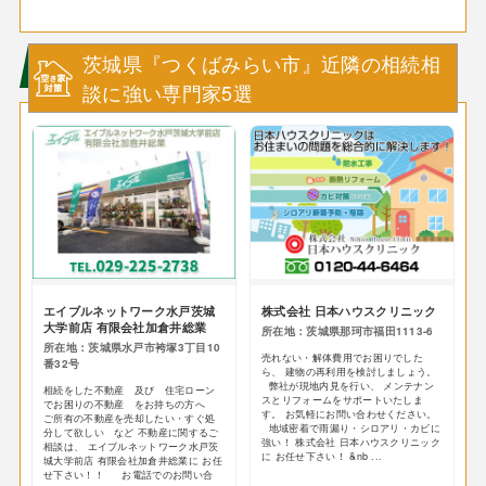
茨城県『つくばみらい市』近隣の相続相
談に強い専門家5選
エイブルネットワーク水戸茨城
株式会社 日本ハウスクリニック
大学前店 有限会社加倉井総業
所在地：茨城県那珂市福田1113-6
所在地：茨城県水戸市袴塚3丁目10
売れない・解体費用でお困りでした
番32号
ら、 建物の再利用を検討しましょう。
弊社が現地内見を行い、 メンテナン
相続をした不動産 及び 住宅ローン
スとリフォームをサポートいたしま
でお困りの不動産 をお持ちの方へ
す。 お気軽にお問い合わせください。
ご所有の不動産を売却したい・すぐ処
地域密着で雨漏り・シロアリ・カビに
分して欲しい など 不動産に関するご
強い！ 株式会社 日本ハウスクリニック
相談は、 エイブルネットワーク水戸茨
に お任せ下さい！ &nb ...
城大学前店 有限会社加倉井総業に お任
せ下さい！！ お電話でのお問い合