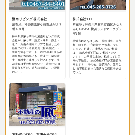
湘南リビング 株式会社
株式会社YTT
所在地：神奈川県茅ケ崎市緑が浜７
所在地：神奈川県横浜市西区みなと
番４３号
みらい2-2-1 横浜ランドマークプラ
ザ5階
神奈川県茅ヶ崎市の湘南リビング株式
会社が、茅ヶ崎・藤沢・寒川・鎌倉・
横浜市西区をはじめ、 神奈川県、東京
逗子・葉山の湘南エリアで相続した不
都、埼玉県、千葉県で 空き家、マン
動産の売却・名義変更（相続登記）・
ション、戸建て、土地などのご相談
遺産分割をサポート。2024年4月施行の
は、 株式会社YTTに ご相談くださ
相続登記義務化にも、税理士・司法書
い！！ ご不要な土地、相続してお困
士・弁護士と連携して対応します。売
りの不動産、 株式会社YTTが直接買取
却仲介は手数料50%OFF、最短での直
ります！！ その他、売買仲介、活用な
接買取も可能。遠方の相続人・ご親族
ど お客様にあった適切なご提案をさせ
のご ...
ていた ...
不動産のTRC 有限会社TRC