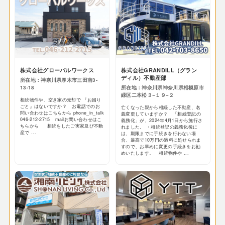
株式会社グローバルワークス
株式会社GRANDILL（グラン
ディル）不動産部
所在地：神奈川県厚木市三田南3-
13-18
所在地：神奈川県神奈川県相模原市
緑区二本松３−１９−２
相続物件や、空き家の売却で 『お困り
ごと』はないですか？ お電話でのお
亡くなった親から相続した不動産、名
問い合わせはこちらから phone_in_talk
義変更していますか？ 「相続登記の
046-212-2715 mailお問い合わせはこ
義務化」が、2024年4月1日から施行さ
ちらから 相続をしたご実家及び不動
れました。 ・相続登記の義務化後に
産で ...
は、期限までに手続きを行わない場
合、最高で10万円の過料に処せられま
すので、お早めに変更の手続きをお勧
めいたします。 相続物件や ...