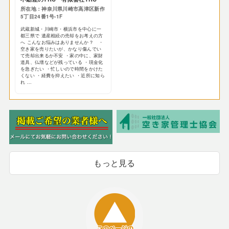
所在地：神奈川県川崎市高津区新作
5丁目24番1号-1F
武蔵新城・川崎市・横浜市を中心に一
都三県で 遺産相続の売却をお考えの方
へ こんなお悩みはありませんか？ ・
空き家を売りたいが、かなり傷んでい
て売却出来るか不安 ・家の中に、家財
道具、仏壇などが残っている ・現金化
を急ぎたい ・忙しいので時間をかけた
くない ・経費を抑えたい ・近所に知ら
れ ...
もっと見る