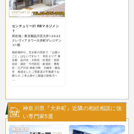
センチュリー21 RBマネジメン
ト
所在地：東京都品川区大井1-20-22
クレヴィアタワー大井町ザレジデン
ス1階
相続物件や、空き家の売却で 『お困り
ごと』はないですか？ 対応エリア 東
京都 品川区・大田区・目黒区・世田
谷区・港区・千代田区・新宿区・豊島
区・江戸川区 神奈川県 川崎市・横浜
市 相続をしたご実家及び不動産でお
困りの ご本人様やご親族の皆様方へ
...
神奈川県『大井町』近隣の相続相談に強
い専門家5選