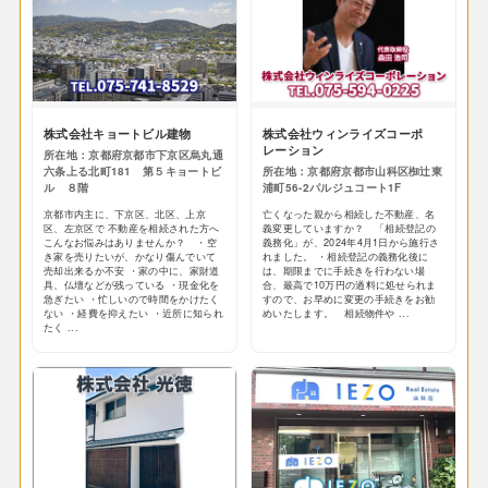
株式会社キョートビル建物
株式会社ウィンライズコーポ
レーション
所在地：京都府京都市下京区烏丸通
六条上る北町181 第５キョートビ
所在地：京都府京都市山科区椥辻東
ル ８階
浦町56-2パルジュコート1F
京都市内主に、下京区、北区、上京
亡くなった親から相続した不動産、名
区、左京区で 不動産を相続された方へ
義変更していますか？ 「相続登記の
こんなお悩みはありませんか？ ・空
義務化」が、2024年4月1日から施行さ
き家を売りたいが、かなり傷んでいて
れました。 ・相続登記の義務化後に
売却出来るか不安 ・家の中に、家財道
は、期限までに手続きを行わない場
具、仏壇などが残っている ・現金化を
合、最高で10万円の過料に処せられま
急ぎたい ・忙しいので時間をかけたく
すので、お早めに変更の手続きをお勧
ない ・経費を抑えたい ・近所に知られ
めいたします。 相続物件や ...
たく ...