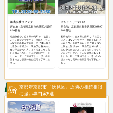
株式会社リビング
センチュリー21 en
所在地：京都府京都市伏見区大阪町
所在地：京都府京都市伏見区京橋町
600番地
306番地
相続物件や、空き家の売却で 『お困り
相続物件や、空き家の売却で 『お困り
ごと』はないですか？ 相続をしたご
ごと』はないですか？ 相続をしたご
実家及び不動産でお困りの ご本人様や
実家及び不動産でお困りの ご本人様や
ご親族の皆様方へ 現在又は将来的に
ご親族の皆様方へ 現在又は将来的に
住む予定がない方、どう活用したら良
住む予定がない方、どう活用したら良
いか分からない。そんな疑問がありま
いか分からない。そんな疑問がありま
したら一度、ご連絡下さい。思い出の
したら一度、ご連絡下さい。思い出の
詰まったご実家の有効活用を丁寧にお
詰まったご実家の有効活用を丁寧にお
客 ...
客 ...
京都府京都市『伏見区』近隣の相続相談
に強い専門家5選