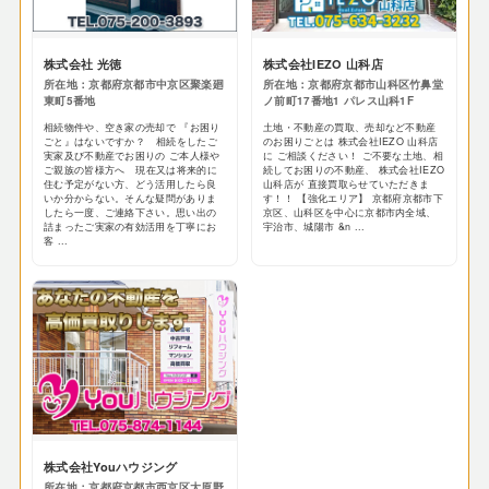
株式会社 光徳
株式会社IEZO 山科店
所在地：京都府京都市中京区聚楽廻
所在地：京都府京都市山科区竹鼻堂
東町5番地
ノ前町17番地1 パレス山科1F
相続物件や、空き家の売却で 『お困り
土地・不動産の買取、売却など不動産
ごと』はないですか？ 相続をしたご
のお困りごとは 株式会社IEZO 山科店
実家及び不動産でお困りの ご本人様や
に ご相談ください！ ご不要な土地、相
ご親族の皆様方へ 現在又は将来的に
続してお困りの不動産、 株式会社IEZO
住む予定がない方、どう活用したら良
山科店が 直接買取らせていただきま
いか分からない。そんな疑問がありま
す！！ 【強化エリア】 京都府京都市下
したら一度、ご連絡下さい。思い出の
京区、山科区を中心に京都市内全域、
詰まったご実家の有効活用を丁寧にお
宇治市、城陽市 &n ...
客 ...
株式会社Youハウジング
所在地：京都府京都市西京区大原野