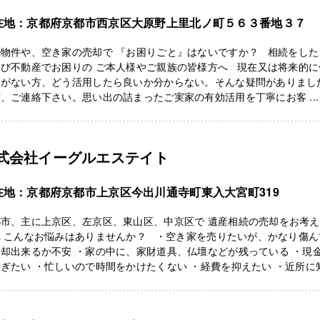
在地：京都府京都市西京区大原野上里北ノ町５６３番地３７
続物件や、空き家の売却で 『お困りごと』はないですか？ 相続をした
及び不動産でお困りの ご本人様やご親族の皆様方へ 現在又は将来的に
定がない方、どう活用したら良いか分からない。そんな疑問がありまし
、ご連絡下さい。思い出の詰まったご実家の有効活用を丁寧にお客 ...
式会社イーグルエステイト
在地：京都府京都市上京区今出川通寺町東入大宮町319
都市、主に上京区、左京区、東山区、中京区で 遺産相続の売却をお考
へ こんなお悩みはありませんか？ ・空き家を売りたいが、かなり傷ん
却出来るか不安 ・家の中に、家財道具、仏壇などが残っている ・現
ぎたい ・忙しいので時間をかけたくない ・経費を抑えたい ・近所に