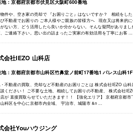
在地：京都府京都市伏見区大阪町600番地
続物件や、空き家の売却で 『お困りごと』はないですか？ 相続をした
及び不動産でお困りの ご本人様やご親族の皆様方へ 現在又は将来的に
定がない方、どう活用したら良いか分からない。そんな疑問がありまし
、ご連絡下さい。思い出の詰まったご実家の有効活用を丁寧にお客 ...
式会社IEZO 山科店
在地：京都府京都市山科区竹鼻堂ノ前町17番地1 パレス山科1F
・不動産の買取、売却など不動産のお困りごとは 株式会社IEZO 山科
談ください！ ご不要な土地、相続してお困りの不動産、 株式会社IEZ
店が 直接買取らせていただきます！！ 【強化エリア】 京都府京都市
山科区を中心に京都市内全域、 宇治市、城陽市 &n ...
式会社Youハウジング