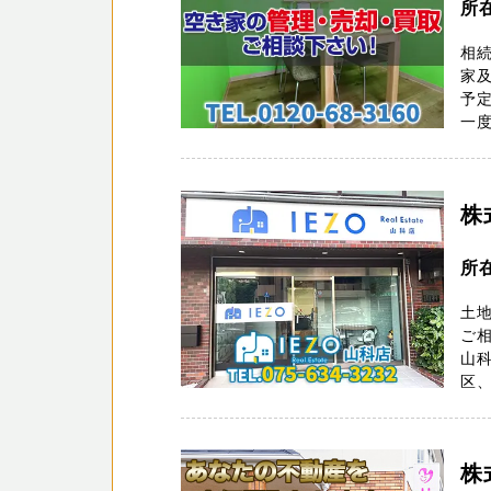
所
相
家
予
一度
株
所
土地
ご相
山科
区、
株