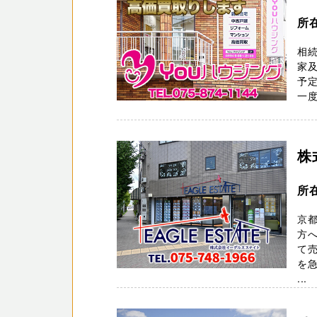
所
相
家
予
一度
株
所
京
方
て売
を急
...