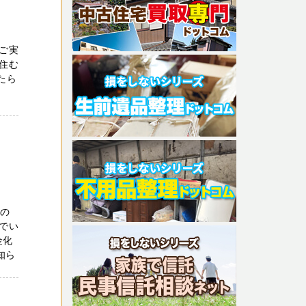
ご実
住む
たら
えの
でい
金化
知ら