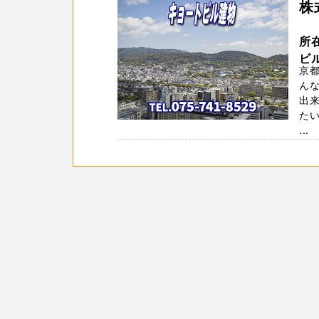
株
所
ビ
京都
ん
出来
たい
...