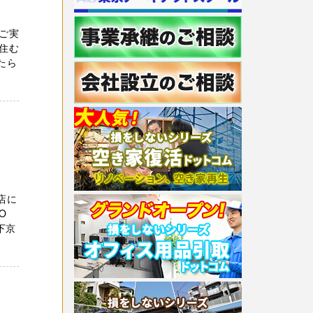
ご実
住む
たら
店に
O
下京