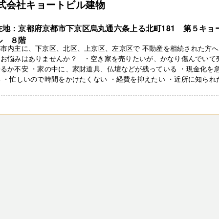
式会社キョートビル建物
在地：京都府京都市下京区烏丸通六条上る北町181 第５キョ
ル ８階
市内主に、下京区、北区、上京区、左京区で 不動産を相続された方へ
なお悩みはありませんか？ ・空き家を売りたいが、かなり傷んでいて
るか不安 ・家の中に、家財道具、仏壇などが残っている ・現金化を
 ・忙しいので時間をかけたくない ・経費を抑えたい ・近所に知られ