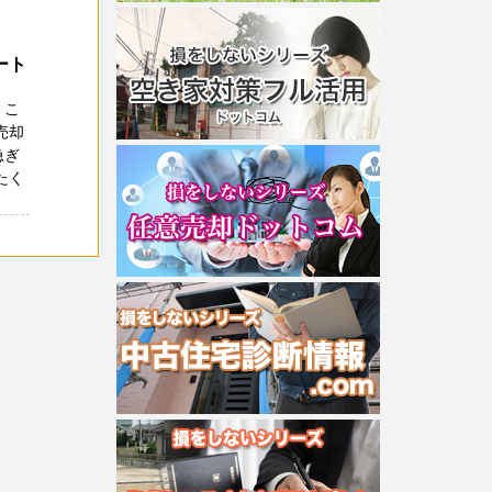
ート
 こ
売却
急ぎ
たく