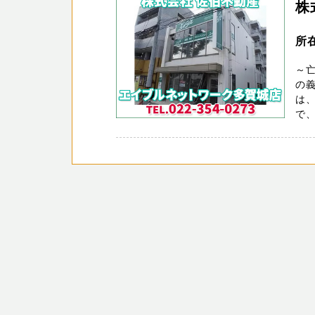
株
所
～
の義
は
で、