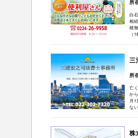
所
白
相
積無
（1
三
所
亡く
から
月1
ない
株