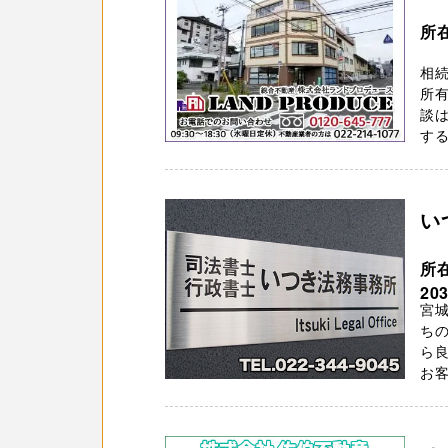
所
相
所
談
する
い
所
20
宮城
ち
ら
お客