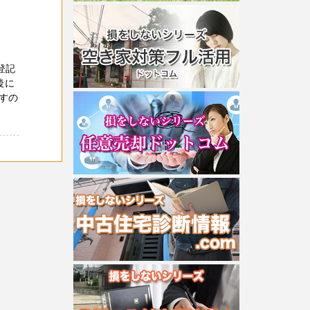
登記
後に
すの