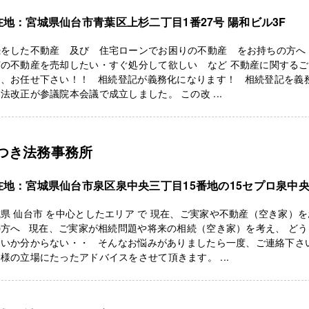
在地：宮城県仙台市青葉区上杉二丁目1番27号 陽和ビル3F
続をした不動産 及び 住宅ローンでお困りの不動産 をお持ちの方へ
有の不動産を売却したい・すぐ処分して欲しい など 不動産に関する
は、お任せ下さい！！ 相続登記が義務化になります！ 相続登記を義
法改正が参議院本会議で成立しました。 この改 ...
つき法務事務所
在地：宮城県仙台市泉区泉中央三丁目15番地の15セプロ泉中
3
県 仙台市 を中心としたエリア で 現在、ご実家や不動産（空き家）
の方へ 現在、ご実家が相続問題や将来の相続（空き家）を考え、 どう
良いか分からない・・ そんなお悩みがありましたら一度、ご連絡下さ
様の立場にたったアドバイスをさせて頂きます。 ...