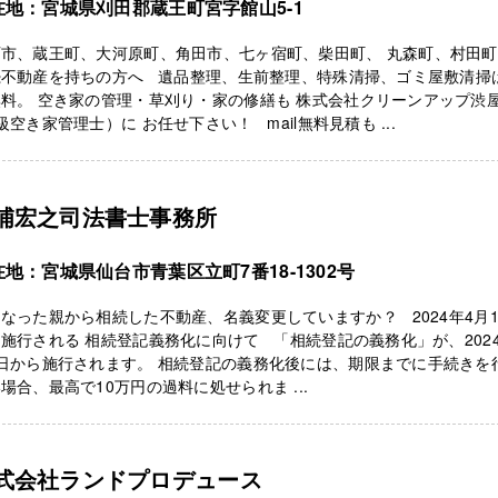
在地：宮城県刈田郡蔵王町宮字館山5-1
石市、蔵王町、大河原町、角田市、七ヶ宿町、柴田町、 丸森町、村田
続不動産を持ちの方へ 遺品整理、生前整理、特殊清掃、ゴミ屋敷清掃
料。 空き家の管理・草刈り・家の修繕も 株式会社クリーンアップ渋
級空き家管理士）に お任せ下さい！ mail無料見積も ...
浦宏之司法書士事務所
在地：宮城県仙台市青葉区立町7番18-1302号
なった親から相続した不動産、名義変更していますか？ 2024年4月
施行される 相続登記義務化に向けて 「相続登記の義務化」が、2024
日から施行されます。 相続登記の義務化後には、期限までに手続きを
場合、最高で10万円の過料に処せられま ...
式会社ランドプロデュース