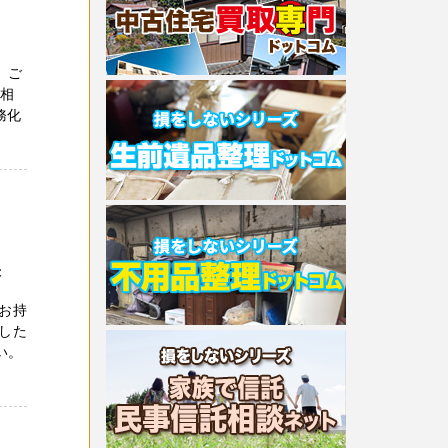
 ご
ご相
務化
央
をお持
した
い。