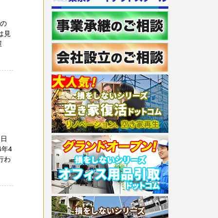
町の
は見
屋
1日
年4
行わ