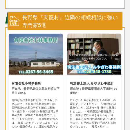
長野県『天龍村』近隣の相続相談に強い
専門家5選
有限会社小林事務所
司法書士法人 みやざわ事務所
所在地：長野県北佐久郡立科町大字
所在地：長野県須坂市大字米持439
芦田732-5
番地1
複雑な行政手続きにお困りではありま
亡くなった親から相続した不動産、名
せんか？ 有限会社小林事務所では、
義変更していますか？ 「相続登記の
長野県北佐久郡立科町を拠点に東御
義務化」が、2024年4月1日から施行さ
市・佐久市・小諸市の 各種許認可と不
れました。 ・相続登記の義務化後に
動産売却、保険のご案内を専門に サ
は、期限までに手続きを行わない場
ポートしています。 当事務所の強み
合、最高で10万円の過料に処せられま
は、 徹底したヒアリングによる「ミス
すので、お早めに変更の手続きをお勧
のない書類作成」と、迅速な対応力で
めいたします。 対応エリア ...