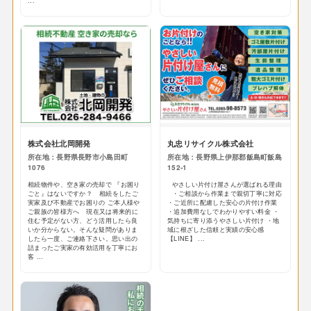
...
株式会社北岡開発
丸忠リサイクル株式会社
所在地：長野県長野市小島田町
所在地：長野県上伊那郡飯島町飯島
1076
152-1
相続物件や、空き家の売却で 『お困り
やさしい片付け屋さんが選ばれる理由
ごと』はないですか？ 相続をしたご
・ご相談から作業まで親切丁寧に対応
実家及び不動産でお困りの ご本人様や
・ご近所に配慮した安心の片付け作業
ご親族の皆様方へ 現在又は将来的に
・追加費用なしでわかりやすい料金 ・
住む予定がない方、どう活用したら良
気持ちに寄り添うやさしい片付け ・地
いか分からない。そんな疑問がありま
域に根ざした信頼と実績の安心感
したら一度、ご連絡下さい。思い出の
【LINE】 ...
詰まったご実家の有効活用を丁寧にお
客 ...