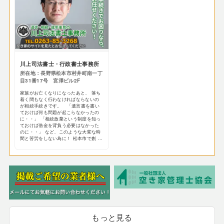
川上司法書士・行政書士事務所
所在地：長野県松本市村井町南一丁
目31番17号 宮澤ビル2F
家族がお亡くなりになったあと、 落ち
着く間もなく行わなければならないの
が相続手続きです。 「遺言書を書い
ておけば何も問題が起こらなかったの
に・・」 「相続放棄という制度を知っ
ておけば借金を背負う必要はなかった
のに・・」 など、このような大変な時
間と苦労をしない為に！ 松本市で創 ...
もっと見る