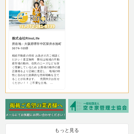
株式会社RinoLife
所在地：大阪府堺市中区深井水池町
3074-105B
相続不動産の売却 お急ぎの方ご相談く
ださい！査定無料 弊社は地域の不動
産市場の動向、住民のニーズなどを深
く理解しているため お客様の物件の適
正価格をより正確に査定し、 地域の特
性に合わせた効果的な売却戦略を立て
ることが出来ます。 売買仲介お任せ
ください！！ ご不要な土地、 ...
もっと見る