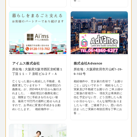
客 ...
アイムス株式会社
株式会社Advance
所在地：大阪府大阪市西区京町堀１
所在地：大阪府吹田市片山町1-29-
丁目１１－７ 京旺ビル２Ｆ－Ａ
9-102号
亡くなった親から相続した不動産、名
相続物件や、空き家の売却で 『お困り
義変更していますか？ 「相続登記の
ごと』はないですか？ 相続をしたご
義務化」が、2024年4月1日から施行さ
実家及び不動産でお困りの ご本人様や
れました。 ・相続登記の義務化後に
ご親族の皆様方へ 現在又は将来的に
は、期限までに手続きを行わない場
住む予定がない方、どう活用したら良
合、最高で10万円の過料に処せられま
いか分からない。そんな疑問がありま
すので、お早めに変更の手続きをお勧
したら一度、ご連絡下さい。思い出の
めいたします。 相続物件や ...
詰まったご実家の有効活用を丁寧にお
客 ...