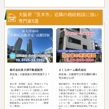
大阪府『茨木市』近隣の相続相談に強い
専門家5選
株式会社泉大津不動産販売
さくらホーム株式会社
所在地：大阪府泉大津市我孫子２７
所在地：大阪府守口市文園町3番4
−３
号川村ビル2F
泉大津・忠岡町・高石・和泉エリアを
相続物件や、空き家の売却で 『お困り
中心に 相続不動産をお持ちの方へ
ごと』はないですか？ 相続をしたご
【お客様ファースト】【徹底した売却
実家及び不動産でお困りの ご本人様や
サポート】 お客様一人ひとりに合わせ
ご親族の皆様方へ 現在又は将来的に
た視点での売却提案を行い サポートす
住む予定がない方、どう活用したら良
ることが私達の使命 株式会社泉大津不
いか分からない。そんな疑問がありま
動産販売に お任せ下さい！ ご要望
したら一度、ご連絡下さい。思い出の
やご事情に ...
詰まったご実家の有効活用を丁寧にお