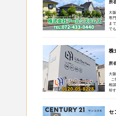
所在
大
専
ま
で
株
所
大阪
ご
相
却す
セ