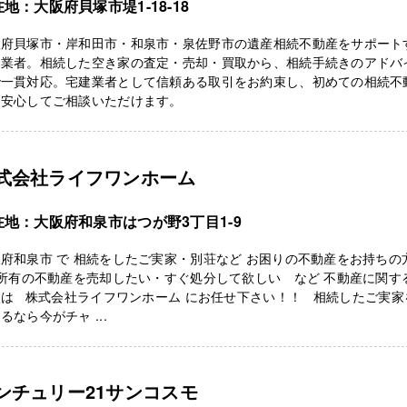
地：大阪府貝塚市堤1-18-18
阪府貝塚市・岸和田市・和泉市・泉佐野市の遺産相続不動産をサポート
門業者。相続した空き家の査定・売却・買取から、相続手続きのアドバ
で一貫対応。宅建業者として信頼ある取引をお約束し、初めての相続不
も安心してご相談いただけます。
式会社ライフワンホーム
在地：大阪府和泉市はつが野3丁目1-9
府和泉市 で 相続をしたご実家・別荘など お困りの不動産をお持ちの
所有の不動産を売却したい・すぐ処分して欲しい など 不動産に関す
談は 株式会社ライフワンホーム にお任せ下さい！！ 相続したご実家
るなら今がチャ ...
ンチュリー21サンコスモ