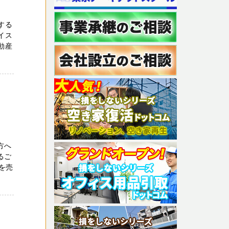
する
イス
動産
方へ
るご
を売