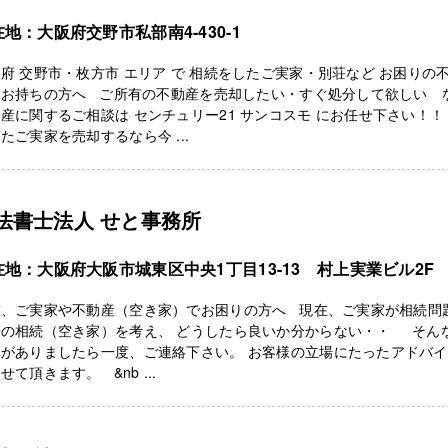
地：大阪府交野市私部南4-430-1
府 交野市・枚方市 エリア で 相続をしたご実家・別荘など お困りの
をお持ちの方へ ご所有の不動産を売却したい・すぐ処分して欲しい 
産に関するご相談は センチュリー21 サンコスモ にお任せ下さい！！
たご実家を売却するなら今 ...
法書士法人 せと事務所
在地：大阪府大阪市城東区中央1丁目13-13 村上実業ビル2F
在、ご実家や不動産（空き家）でお困りの方へ 現在、ご実家が相続問
来の相続（空き家）を考え、 どうしたら良いか分からない・・ そん
みがありましたら一度、ご連絡下さい。 お客様の立場にたったアドバ
せて頂きます。 &nb ...