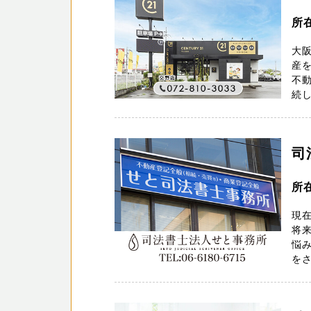
所在
大阪
産
不動
続し
司
所
現
将
悩
をさ