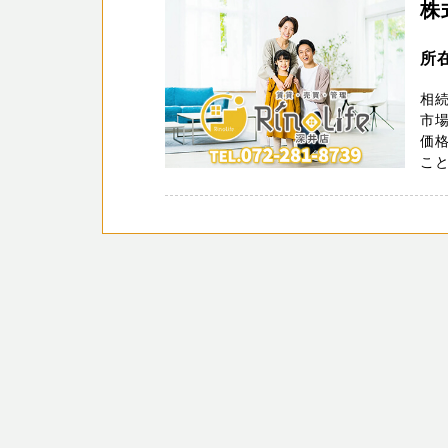
株式
所在
相
市
価
こと