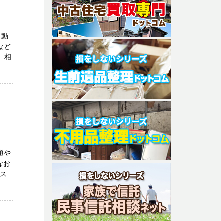
不動
など
 相
題や
なお
イス