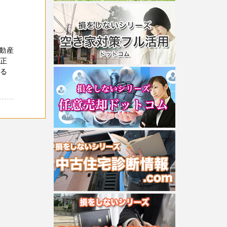
動産
適正
てる