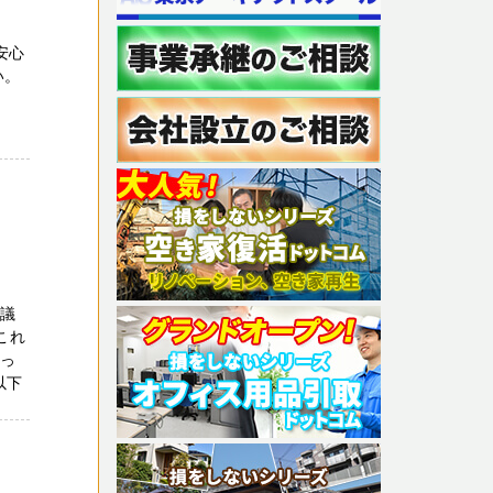
安心
い。
会議
これ
知っ
以下