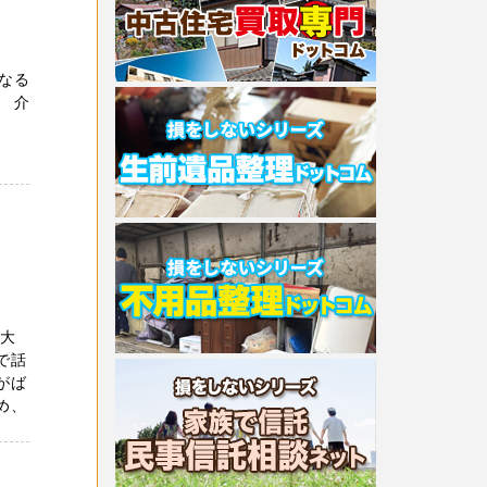
なる
 介
 大
で話
がば
め、