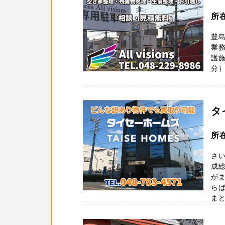
所在
豊
業
護
分）
タ
所
さ
成
が
ら
まと