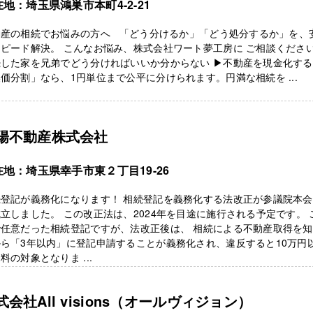
地：埼玉県鴻巣市本町4-2-21
動産の相続でお悩みの方へ 「どう分けるか」「どう処分するか」を、
スピード解決。 こんなお悩み、株式会社ワート夢工房に ご相談くださ
続した家を兄弟でどう分ければいいか分からない ▶不動産を現金化する
価分割」なら、1円単位まで公平に分けられます。円満な相続を ...
陽不動産株式会社
在地：埼玉県幸手市東２丁目19-26
続登記が義務化になります！ 相続登記を義務化する法改正が参議院本
立しました。 この改正法は、2024年を目途に施行される予定です。 
で任意だった相続登記ですが、法改正後は、 相続による不動産取得を
ら「3年以内」に登記申請することが義務化され、違反すると10万円
料の対象となりま ...
式会社All visions（オールヴィジョン）