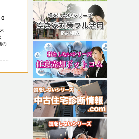
２０
の不
談
族の