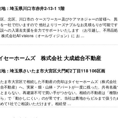
地：埼玉県川口市赤井2‐13‐1 1階
島区、北区、川口市の ケースワーカー及びケアマネジャーの皆様へ 異
務を一社で行いますので 他社よりリーズナブルなお見積もりが可能です
施設への入退去支援を全力でサポートいたします （お引越し、不用品処
 株式会社All visions（オールヴィジョン）に お ...
イセーホームズ 株式会社 大成総合不動産
在地：埼玉県さいたま市大宮区大門町2丁目118 106区画
いたま市大宮区で相続した不動産の売却はタイセーホームズ（株式会社
総合不動産）へ。実家・畑・山林・アパートが一度に残った、共有名義
まとまらない、再建築不可で買い手がつかない。相続の不動産は「種類
ばら」で「動かしにくい」のが常です。当社は農地からビルまで扱うた
めて1社でご相談いただけます。相続登 ...