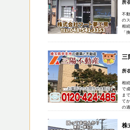
所在
不
の
相
「換
三
所
相
で成
ま
てか
の過
株