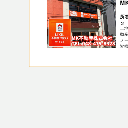
M
所
２
土
動産
メ
皆様