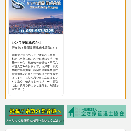
シンワ産業株式会社
所在地：静岡県沼津市小諏訪36-1
静岡県沼津市のシンワ産業株式会社。
相続した家に残された家財の整理・形
見分けから、残置物の全撤去・不用品
や粗大ごみの回収まで、沼津市一般廃
棄物収集運搬業・静岡県産業廃棄物収
集運搬業の許可を持つ会社がお引き受
けします。大切な思い出の品は残しな
がら進め、使えるものはリユース買取
で処分費用を抑えるご提案も。1級空き
家管理士が、 ...