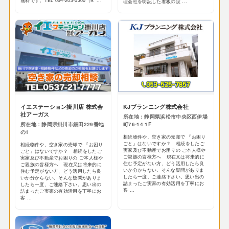
無料です。TEL 054-203-0300（9: ...
理会社を明記した看板の設 ...
イエステーション掛川店 株式会
KJプランニング株式会社
社アーガス
所在地：静岡県浜松市中央区西伊場
所在地：静岡県掛川市細田229番地
町76-14 1F
の1
相続物件や、空き家の売却で 『お困り
ごと』はないですか？ 相続をしたご
相続物件や、空き家の売却で 『お困り
実家及び不動産でお困りの ご本人様や
ごと』はないですか？ 相続をしたご
ご親族の皆様方へ 現在又は将来的に
実家及び不動産でお困りの ご本人様や
住む予定がない方、どう活用したら良
ご親族の皆様方へ 現在又は将来的に
いか分からない。そんな疑問がありま
住む予定がない方、どう活用したら良
したら一度、ご連絡下さい。思い出の
いか分からない。そんな疑問がありま
詰まったご実家の有効活用を丁寧にお
したら一度、ご連絡下さい。思い出の
客 ...
詰まったご実家の有効活用を丁寧にお
客 ...