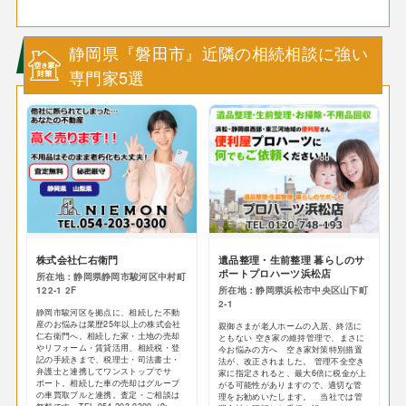
静岡県『磐田市』近隣の相続相談に強い
専門家5選
株式会社仁右衛門
遺品整理・生前整理 暮らしのサ
ポートプロハーツ浜松店
所在地：静岡県静岡市駿河区中村町
122-1 2F
所在地：静岡県浜松市中央区山下町
2-1
静岡市駿河区を拠点に、相続した不動
産のお悩みは業歴25年以上の株式会社
親御さまが老人ホームの入居、終活に
仁右衛門へ。相続した家・土地の売却
ともない 空き家の維持管理で、まさに
やリフォーム・賃貸活用、相続税・登
今お悩みの方へ 空き家対策特別措置
記の手続きまで、税理士・司法書士・
法が、改正されました。 管理不全空き
弁護士と連携してワンストップでサ
家に指定されると、最大6倍に税金が上
ポート。相続した車の売却はグループ
がる可能性がありますので、適切な管
の車買取ブルと連携。査定・ご相談は
理をお勧めいたします。 当社では管