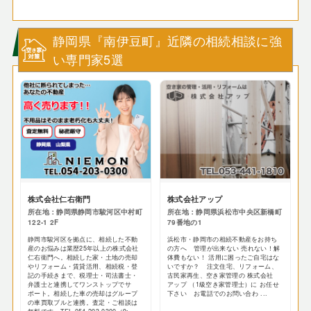
静岡県『南伊豆町』近隣の相続相談に強
い専門家5選
株式会社仁右衛門
株式会社アップ
所在地：静岡県静岡市駿河区中村町
所在地：静岡県浜松市中央区新橋町
122-1 2F
79番地の1
静岡市駿河区を拠点に、相続した不動
浜松市・静岡市の相続不動産をお持ち
産のお悩みは業歴25年以上の株式会社
の方へ 管理が出来ない 売れない！解
仁右衛門へ。相続した家・土地の売却
体費もない！ 活用に困ったご自宅はな
やリフォーム・賃貸活用、相続税・登
いですか？ 注文住宅、リフォーム、
記の手続きまで、税理士・司法書士・
古民家再生、空き家管理の 株式会社
弁護士と連携してワンストップでサ
アップ （1級空き家管理士）に お任せ
ポート。相続した車の売却はグループ
下さい お電話でのお問い合わ ...
の車買取ブルと連携。査定・ご相談は