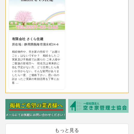
有限会社 さくら住建
所在地：静岡県熱海市清水町24-6
相続物件や、空き家の売却で 『お困り
ごと』はないですか？ 相続をしたご
実家及び不動産でお困りの ご本人様や
ご親族の皆様方へ 現在又は将来的に
住む予定がない方、どう活用したら良
いか分からない。そんな疑問がありま
したら一度、ご連絡下さい。思い出の
詰まったご実家の有効活用を丁寧にお
客 ...
もっと見る