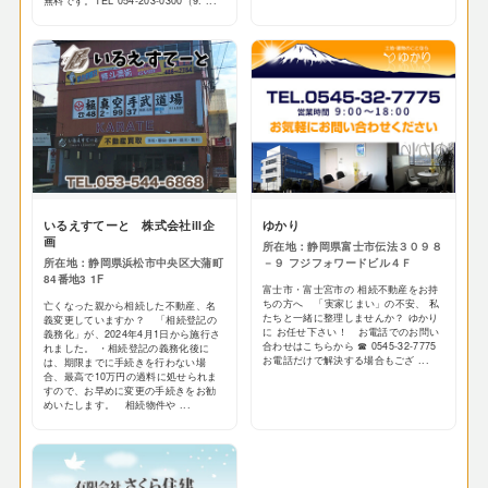
無料です。TEL 054-203-0300（9: ...
いるえすてーと 株式会社ill企
ゆかり
画
所在地：静岡県富士市伝法３０９８
所在地：静岡県浜松市中央区大蒲町
－９ フジフォワードビル４Ｆ
84番地3 1F
富士市・富士宮市の 相続不動産をお持
ちの方へ 「実家じまい」の不安、 私
亡くなった親から相続した不動産、名
たちと一緒に整理しませんか？ ゆかり
義変更していますか？ 「相続登記の
に お任せ下さい！ お電話でのお問い
義務化」が、2024年4月1日から施行さ
合わせはこちらから ☎ 0545-32-7775
れました。 ・相続登記の義務化後に
お電話だけで解決する場合もござ ...
は、期限までに手続きを行わない場
合、最高で10万円の過料に処せられま
すので、お早めに変更の手続きをお勧
めいたします。 相続物件や ...