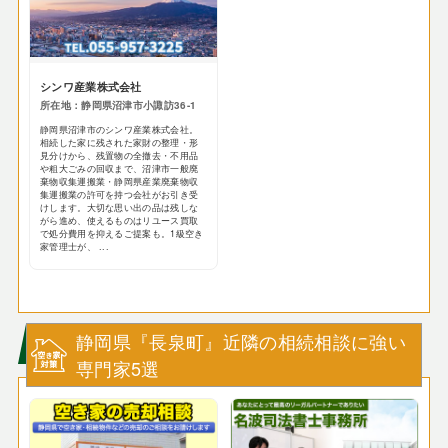
シンワ産業株式会社
所在地：静岡県沼津市小諏訪36-1
静岡県沼津市のシンワ産業株式会社。
相続した家に残された家財の整理・形
見分けから、残置物の全撤去・不用品
や粗大ごみの回収まで、沼津市一般廃
棄物収集運搬業・静岡県産業廃棄物収
集運搬業の許可を持つ会社がお引き受
けします。大切な思い出の品は残しな
がら進め、使えるものはリユース買取
で処分費用を抑えるご提案も。1級空き
家管理士が、 ...
静岡県『長泉町』近隣の相続相談に強い
専門家5選