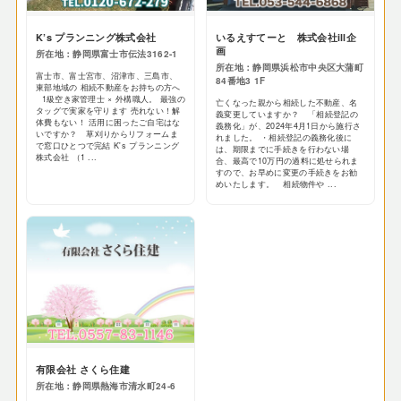
K’s プランニング株式会社
いるえすてーと 株式会社ill企
画
所在地：静岡県富士市伝法3162-1
所在地：静岡県浜松市中央区大蒲町
富士市、富士宮市、沼津市、三島市、
84番地3 1F
東部地域の 相続不動産をお持ちの方へ
1級空き家管理士 × 外構職人。 最強の
亡くなった親から相続した不動産、名
タッグで実家を守ります 売れない！解
義変更していますか？ 「相続登記の
体費もない！ 活用に困ったご自宅はな
義務化」が、2024年4月1日から施行さ
いですか？ 草刈りからリフォームま
れました。 ・相続登記の義務化後に
で窓口ひとつで完結 K's プランニング
は、期限までに手続きを行わない場
株式会社 （1 ...
合、最高で10万円の過料に処せられま
すので、お早めに変更の手続きをお勧
めいたします。 相続物件や ...
有限会社 さくら住建
所在地：静岡県熱海市清水町24-6