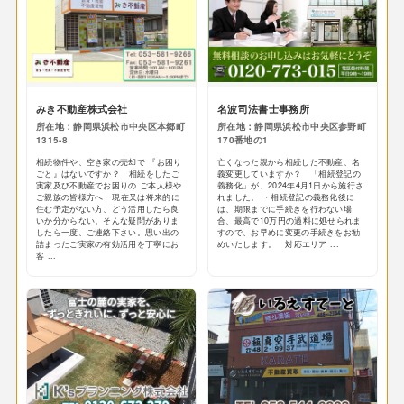
みき不動産株式会社
名波司法書士事務所
所在地：静岡県浜松市中央区本郷町
所在地：静岡県浜松市中央区参野町
1315-8
170番地の1
相続物件や、空き家の売却で 『お困り
亡くなった親から相続した不動産、名
ごと』はないですか？ 相続をしたご
義変更していますか？ 「相続登記の
実家及び不動産でお困りの ご本人様や
義務化」が、2024年4月1日から施行さ
ご親族の皆様方へ 現在又は将来的に
れました。 ・相続登記の義務化後に
住む予定がない方、どう活用したら良
は、期限までに手続きを行わない場
いか分からない。そんな疑問がありま
合、最高で10万円の過料に処せられま
したら一度、ご連絡下さい。思い出の
すので、お早めに変更の手続きをお勧
詰まったご実家の有効活用を丁寧にお
めいたします。 対応エリア ...
客 ...