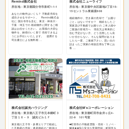
Remind株式会社
株式会社ニューライフ
所在地：東京都国分寺市泉町1-1-1
所在地：東京都中央区築地2丁目15-
15セントラル東銀座608
あなたの物件はいくら？ 不動産売却を
成功させるサポート。 Remind株式会
相続物件や、空き家の売却で 『お困り
社に 国分寺市を含む、東京・神奈川・
ごと』はないですか？ 相続をしたご
千葉・埼玉での 相続物件に関するご相
実家及び不動産でお困りの ご本人様や
談はお任せください。 お客様の大切な
ご親族の皆様方へ 現在又は将来的に
物件を、納得のいく形で 売却できるよ
住む予定がない方、どう活用したら良
うにお手伝いいたします。 提携する
いか分からない。そんな疑問がありま
司法書士による無料相 ...
したら一度、ご連絡下さい。思い出の
詰まったご実家の有効活用を丁寧にお
客 ...
株式会社誠光ハウジング
株式会社M’sコーポレーション
所在地：東京都八王子市元本郷町３
所在地：東京都町田市金井ヶ丘4-
丁目１６－９ 誠光ビル１Ｆ
22-9 101号室
東京都八王子市・多摩エリアで相続し
■町田市の不動産買取・売却・リノベ・
た不動産の売却・遺産相続のご相談は
解体■ ■安心安全な早期売却：町田市を