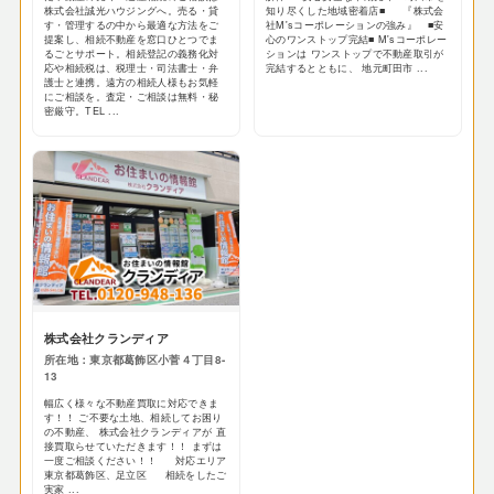
株式会社誠光ハウジングへ。売る・貸
知り尽くした地域密着店■ 『株式会
す・管理するの中から最適な方法をご
社M'sコーポレーションの強み』 ■安
提案し、相続不動産を窓口ひとつでま
心のワンストップ完結■ M'sコーポレー
るごとサポート。相続登記の義務化対
ションは ワンストップで不動産取引が
応や相続税は、税理士・司法書士・弁
完結するとともに、 地元町田市 ...
護士と連携。遠方の相続人様もお気軽
にご相談を。査定・ご相談は無料・秘
密厳守。TEL ...
株式会社クランディア
所在地：東京都葛飾区小菅４丁目8-
13
幅広く様々な不動産買取に対応できま
す！！ ご不要な土地、相続してお困り
の不動産、 株式会社クランディアが 直
接買取らせていただきます！！ まずは
一度ご相談ください！！ 対応エリア
東京都葛飾区、足立区 相続をしたご
実家 ...