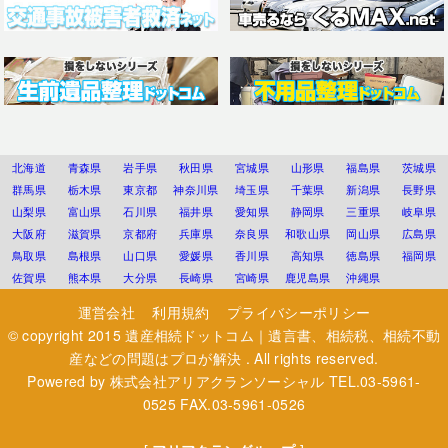
北海道
青森県
岩手県
秋田県
宮城県
山形県
福島県
茨城県
群馬県
栃木県
東京都
神奈川県
埼玉県
千葉県
新潟県
長野県
山梨県
富山県
石川県
福井県
愛知県
静岡県
三重県
岐阜県
大阪府
滋賀県
京都府
兵庫県
奈良県
和歌山県
岡山県
広島県
鳥取県
島根県
山口県
愛媛県
香川県
高知県
徳島県
福岡県
佐賀県
熊本県
大分県
長崎県
宮崎県
鹿児島県
沖縄県
運営会社
利用規約
プライバシーポリシー
© copyright 2015
遺産相続ドットコム｜遺言書、相続税、相続不動
産などの問題はプロが解決
. All rights reserved.
Powered by
株式会社アリアクランソーシャル
TEL.03-5961-
0525 FAX.03-5961-0526