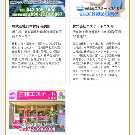
株式会社日本賃貸 売買部
株式会社エステートコスモ
所在地：東京都東村山市秋津町５丁
所在地：東京都東村山市栄町2丁目
目２５－２５
30番地33
東村山市・清瀬市・所沢市に 相続不動
東京都東村山市・東京都・埼玉県全域
産をお持ちの方へ 【相続不動産の高
で相続した不動産の売却・遺産相続の
値売却】 売却・賃貸・管理のご相談ま
ご相談は株式会社エステートコスモ
でワンストップサービス 株式会社日本
へ。相続した空き家・土地を当社が直
賃貸 売買部に お任せ下さい！ ご要
接買取し、現金化して公平に分割。相
望やご事情に合わせて最適な方法をご
続登記の義務化対応や相続税は、税理
提案させて頂きます 相続不 ...
士・司法書士・弁護士と連携してワン
ストップでサポートします。他県にお
住まいの相続人様もまずはご相談を。
査定・ご相談は無 ...