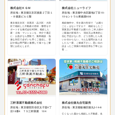
株式会社ＫＧＭ
株式会社ニューライフ
所在地：東京都文京区後楽２丁目１
所在地：東京都中央区築地2丁目15-
－８後楽ビル１階
15セントラル東銀座608
東京都文京区・目黒区・品川区・大田
相続物件や、空き家の売却で 『お困り
区で相続した不動産の売却・整理をサ
ごと』はないですか？ 相続をしたご
ポートする株式会社KGM。相続した
実家及び不動産でお困りの ご本人様や
家・土地・マンションを、仲介で適正
ご親族の皆様方へ 現在又は将来的に
に・お急ぎなら買取で。無料相談・迅
住む予定がない方、どう活用したら良
速な対応で必ずいち早くご返信し、登
いか分からない。そんな疑問がありま
記や税は専門家と連携して様々なご要
したら一度、ご連絡下さい。思い出の
望にお応えします。
詰まったご実家の有効活用を丁寧にお
客 ...
三軒茶屋不動産株式会社
株式会社徳丸住宅販売
所在地：東京都世田谷区太子堂4丁
所在地：東京都板橋区徳丸2-14-6
目18番4 ＴＳ三軒茶屋 104
亡くなった親から相続した不動産、名