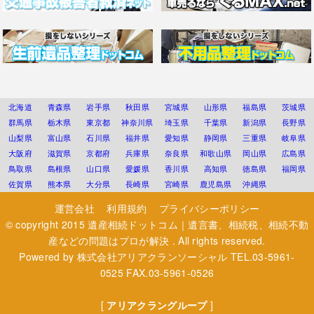
北海道
青森県
岩手県
秋田県
宮城県
山形県
福島県
茨城県
群馬県
栃木県
東京都
神奈川県
埼玉県
千葉県
新潟県
長野県
山梨県
富山県
石川県
福井県
愛知県
静岡県
三重県
岐阜県
大阪府
滋賀県
京都府
兵庫県
奈良県
和歌山県
岡山県
広島県
鳥取県
島根県
山口県
愛媛県
香川県
高知県
徳島県
福岡県
佐賀県
熊本県
大分県
長崎県
宮崎県
鹿児島県
沖縄県
運営会社
利用規約
プライバシーポリシー
© copyright 2015
遺産相続ドットコム｜遺言書、相続税、相続不動
産などの問題はプロが解決
. All rights reserved.
Powered by
株式会社アリアクランソーシャル
TEL.03-5961-
0525 FAX.03-5961-0526
[
アリアクラングループ
]