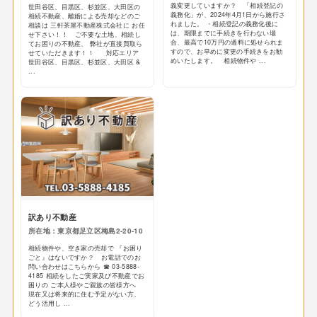
義変更していますか？ 「相続登記の
世田谷区、目黒区、杉並区、大田区の
義務化」が、2024年4月1日から施行さ
相続不動産、離婚による売却などのご
れました。 ・相続登記の義務化後に
相談は 三軒茶屋不動産株式会社に お任
は、期限までに手続きを行わない場
せ下さい！！ ご不要な土地、相続し
合、最高で10万円の過料に処せられま
てお困りの不動産、 弊社が直接買取ら
すので、お早めに変更の手続きをお勧
せていただきます！！ 対応エリア
めいたします。 相続物件や ...
世田谷区、目黒区、杉並区、大田区 &
...
訳あり不動産
所在地：東京都足立区梅島2-20-10
相続物件や、空き家の売却で 『お困り
ごと』はないですか？ お電話でのお
問い合わせはこちらから ☎ 03-5888-
4185 相続をしたご実家及び不動産でお
困りの ご本人様やご親族の皆様方へ
現在又は将来的に住む予定がない方、
どう活用し ...