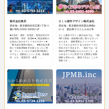
株式会社奥田
さくら都市デザイン株式会社
所在地：東京都渋谷区広尾1丁目11
所在地：東京都渋谷区恵比寿南2-
番2号BLOCKS EBISU 6F
21-2​ 恵比寿サウスヒル402号
■渋谷区・港区・目黒区・世田谷区の不
さくら都市デザイン株式会社では、 1都
動産買取・売却・賃貸■ ■ご相談者様の
3県で底地・借地権の買い取りも行って
お悩みに合わせてトータルサポート■
おります。 経験豊富なメンバーがそ
『株式会社奥田の強み』 ■株式会社奥
ろっておりますので あらゆるケースに
田にて直接買取■ 空き家となったご実
対応させて頂きます。 他社では、法
家・マンションなどの居住用不動産だ
律的な専門知識はもちろんのこと、 あ
けでなく 流動化しにくい土地、収益物
らゆるケースに対応できる豊富な実務
件、ビル・賃貸住宅・倉庫・ ...
経験も求められ、 解決できないことや
買取でき ...