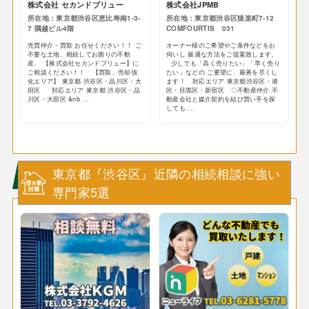
株式会社 セカンドブリュー
株式会社JPMB
所在地：東京都渋谷区恵比寿南1-3-
所在地：東京都渋谷区猿楽町7-12
7 隅越ビル4階
COMFOURTIS 031
売買仲介・買取 お任せください！！ ご
オーナー様のご希望やご条件などをお
不要な土地、相続してお困りの不動
伺いし 最適な方法をご提案致します。
産、 【株式会社セカンドブリュー】に
少しでも「高く売りたい」「早く売り
ご相談ください！！ 【買取、売却強
たい」などの ご要望に、最善を尽くし
化エリア】 東京都 渋谷区・品川区・大
ます！ 対応エリア 東京都渋谷区・港
田区 対応エリア 東京都 渋谷区・品
区・目黒区・新宿区 ◇不動産仲介 不
川区・大田区 &nb ...
動産会社と媒介契約を結び買い手を探
しても ...
東京都『渋谷区』近隣の相続相談に強い
専門家5選