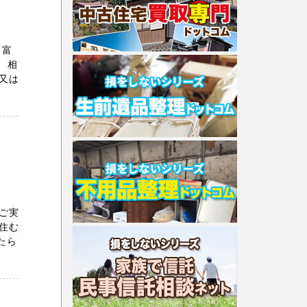
 富
 相
又は
ご実
住む
たら