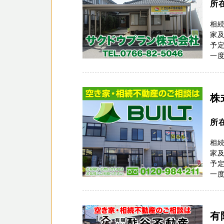
所
相
家
予
一度
株
所
相
家
予
一度
有