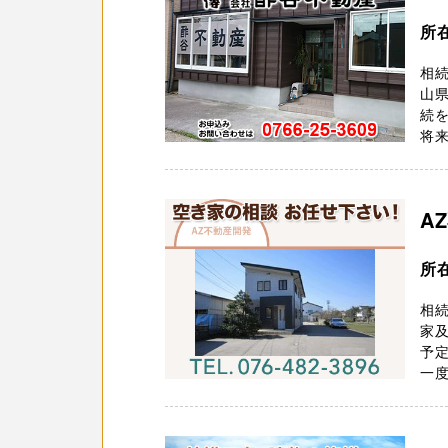
所
相続
山県
続
将来
A
所
相
家
予
一度