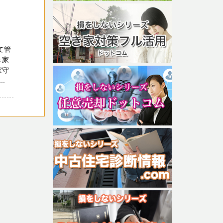
て管
き家
家守
.