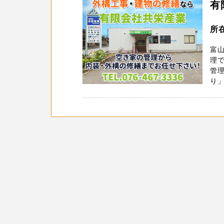
有
所
富
理で
管理
り」