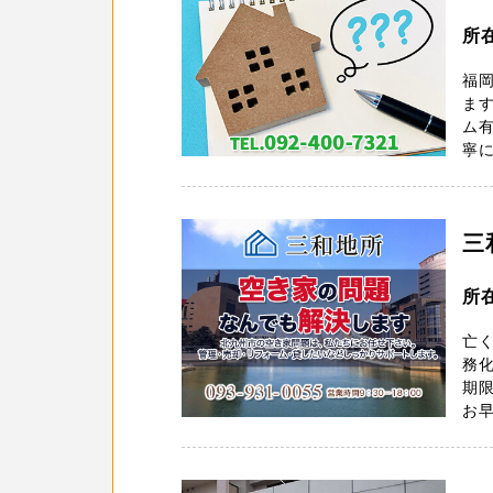
所
福
ます
ム有
寧に
三
所
亡
務化
期
お早