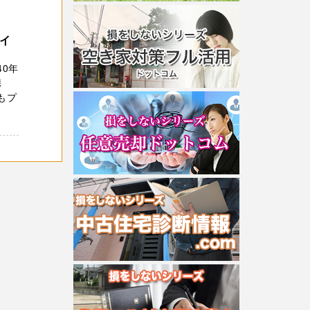
ロイ
0年
携
もプ