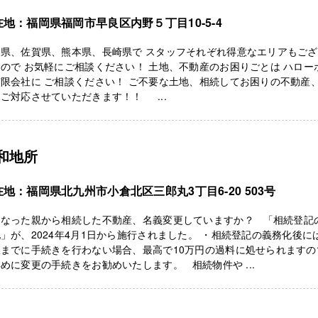
在地：福岡県福岡市早良区内野５丁目10-5-4
岡県、佐賀県、熊本県、長崎県で スタッフそれぞれ得意なエリアもご
ので お気軽にご相談ください！ 土地、不動産のお困りごとは ハロー
限会社に ご相談ください！ ご不要な土地、相続してお困りの不動産、
ご対応させていただきます！！ ...
和地所
在地：福岡県北九州市小倉北区三郎丸3丁目6-20 503号
くなった親から相続した不動産、名義変更していますか？ 「相続登記
」が、2024年4月1日から施行されました。 ・相続登記の義務化後に
限までに手続きを行わない場合、最高で10万円の過料に処せられますの
めに変更の手続きをお勧めいたします。 相続物件や ...