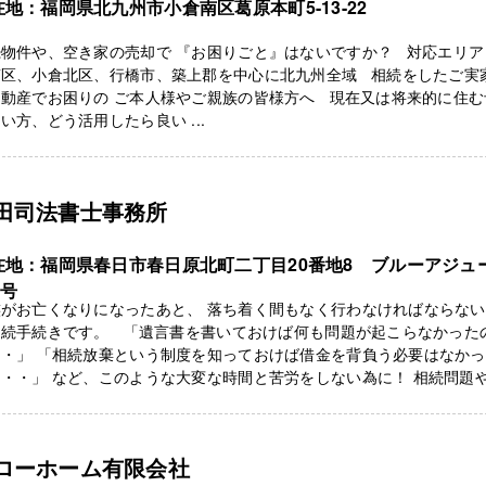
在地：福岡県北九州市小倉南区葛原本町5-13-22
物件や、空き家の売却で 『お困りごと』はないですか？ 対応エリア
南区、小倉北区、行橋市、築上郡を中心に北九州全域 相続をしたご実
不動産でお困りの ご本人様やご親族の皆様方へ 現在又は将来的に住む
い方、どう活用したら良い ...
田司法書士事務所
在地：福岡県春日市春日原北町二丁目20番地8 ブルーアジュ
3号
族がお亡くなりになったあと、 落ち着く間もなく行わなければならな
相続手続きです。 「遺言書を書いておけば何も問題が起こらなかった
・・」 「相続放棄という制度を知っておけば借金を背負う必要はなか
・・」 など、このような大変な時間と苦労をしない為に！ 相続問題や .
ローホーム有限会社