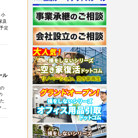
 小
家及
予定
ール
いの
の
った
..