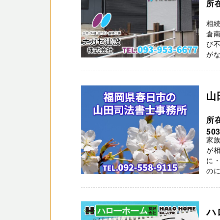
所
相続
倉
び
がな
山
所
50
家
が
に
のに
ハ