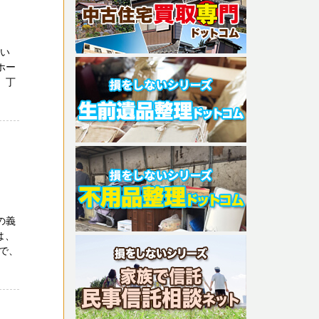
ざい
ホー
 丁
の義
は、
で、