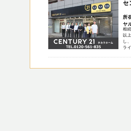
セ
所
ヤ
相
以上
し
ラ