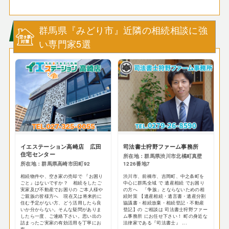
群馬県『みどり市』近隣の相続相談に強
い専門家5選
イエステーション高崎店 広田
司法書士狩野ファーム事務所
住宅センター
所在地：群馬県渋川市北橘町真壁
所在地：群馬県高崎市田町92
1226番地7
相続物件や、空き家の売却で 『お困り
渋川市、前橋市、吉岡町、中之条町を
ごと』はないですか？ 相続をしたご
中心に群馬全域 で 遺産相続 でお困り
実家及び不動産でお困りの ご本人様や
の方へ 「争族」とならないための相
ご親族の皆様方へ 現在又は将来的に
続対策 【遺産相続・遺言書・遺産分割
住む予定がない方、どう活用したら良
協議書・相続放棄・相続登記・不動産
いか分からない。そんな疑問がありま
登記】の ご相談は 司法書士狩野ファー
したら一度、ご連絡下さい。思い出の
ム事務所 にお任せ下さい！ 町の身近な
詰まったご実家の有効活用を丁寧にお
法律家である『司法書士』 ...