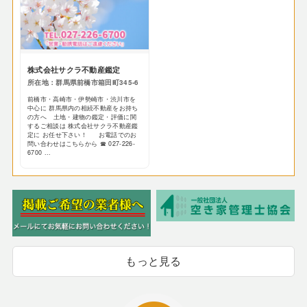
株式会社サクラ不動産鑑定
所在地：群馬県前橋市箱田町345-6
前橋市・高崎市・伊勢崎市・渋川市を
中心に 群馬県内の相続不動産をお持ち
の方へ 土地・建物の鑑定・評価に関
するご相談は 株式会社サクラ不動産鑑
定に お任せ下さい！ お電話でのお
問い合わせはこちらから ☎ 027-226-
6700 ...
もっと見る