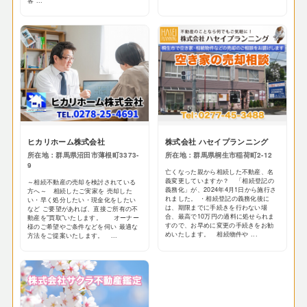
客 ...
ヒカリホーム株式会社
株式会社 ハセイプランニング
所在地：群馬県沼田市薄根町3373-
所在地：群馬県桐生市稲荷町2-12
9
亡くなった親から相続した不動産、名
義変更していますか？ 「相続登記の
～相続不動産の売却を検討されている
義務化」が、2024年4月1日から施行さ
方へ～ 相続したご実家を 売却した
れました。 ・相続登記の義務化後に
い・早く処分したい・現金化をしたい
は、期限までに手続きを行わない場
など ご要望があれば、直接ご所有の不
合、最高で10万円の過料に処せられま
動産を"買取"いたします。 オーナー
すので、お早めに変更の手続きをお勧
様のご希望やご条件などを伺い 最適な
めいたします。 相続物件や ...
方法をご提案いたします。 ...