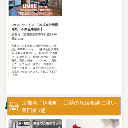
UMIIE-ウミイエ-【株式会社沢田
電気 不動産事業部】
所在地：京都府宮津市字日置3560
番地の58
宮津市・京都北部の相続不動産のご相
談はUMIIE-ウミイエ-（株式会社沢田電
気 不動産事業部）へ。相続登記の義務
化への対応から、家財の片付け・買取
回収、実家の売却・リフォーム・買取
まで一社で完結。税理士・司法書士・
弁護士と連携し、遠方の相続人の方も
お電話で相談できます。TEL 0772-27-
1560
京都府『伊根町』近隣の相続相談に強い
専門家5選