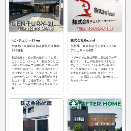
センチュリー21 en
株式会社Rezard
所在地：京都府京都市伏見区京橋町
所在地：東京都府中市宮町2-17-8
306番地
アルカサール2階
相続物件や、空き家の売却で 『お困り
リザードでは最短即日の価格提示が可
ごと』はないですか？ 相続をしたご
能です。 また不動産を売却するだけ
実家及び不動産でお困りの ご本人様や
でなく、 ご状況に合わせてお客様に
ご親族の皆様方へ 現在又は将来的に
とって最適なプランをご提案します。
住む予定がない方、どう活用したら良
まずはお気軽にお問い合わせくださ
いか分からない。そんな疑問がありま
い。 お電話でのお問い合わせはこち
したら一度、ご連絡下さい。思い出の
らから phone ...
詰まったご実家の有効活用を丁寧にお
客 ...