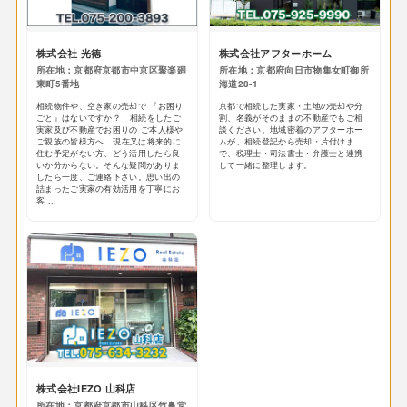
株式会社 光徳
株式会社アフターホーム
所在地：京都府京都市中京区聚楽廻
所在地：京都府向日市物集女町御所
東町5番地
海道28-1
相続物件や、空き家の売却で 『お困り
京都で相続した実家・土地の売却や分
ごと』はないですか？ 相続をしたご
割、名義がそのままの不動産でもご相
実家及び不動産でお困りの ご本人様や
談ください。地域密着のアフターホー
ご親族の皆様方へ 現在又は将来的に
ムが、相続登記から売却・片付けま
住む予定がない方、どう活用したら良
で、税理士・司法書士・弁護士と連携
いか分からない。そんな疑問がありま
して一緒に整理します。
したら一度、ご連絡下さい。思い出の
詰まったご実家の有効活用を丁寧にお
客 ...
株式会社IEZO 山科店
所在地：京都府京都市山科区竹鼻堂