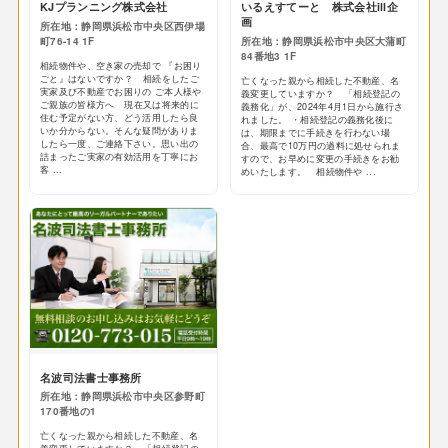
KJプランニング株式会社
いるえすてーと 株式会社ill企
画
所在地：静岡県浜松市中央区西伊場
町76-14 1F
所在地：静岡県浜松市中央区大蒲町
84番地3 1F
相続物件や、空き家の売却で 『お困り
ごと』はないですか？ 相続をしたご
亡くなった親から相続した不動産、名
実家及び不動産でお困りの ご本人様や
義変更していますか？ 「相続登記の
ご親族の皆様方へ 現在又は将来的に
義務化」が、2024年4月1日から施行さ
住む予定がない方、どう活用したら良
れました。 ・相続登記の義務化後に
いか分からない。そんな疑問がありま
は、期限までに手続きを行わない場
したら一度、ご連絡下さい。思い出の
合、最高で10万円の過料に処せられま
詰まったご実家の有効活用を丁寧にお
すので、お早めに変更の手続きをお勧
客 ...
めいたします。 相続物件や ...
名波司法書士事務所
所在地：静岡県浜松市中央区参野町
170番地の1
亡くなった親から相続した不動産、名