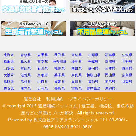
北海道
青森県
岩手県
秋田県
宮城県
山形県
福島県
茨城県
群馬県
栃木県
東京都
神奈川県
埼玉県
千葉県
新潟県
長野県
山梨県
富山県
石川県
福井県
愛知県
静岡県
三重県
岐阜県
大阪府
滋賀県
京都府
兵庫県
奈良県
和歌山県
岡山県
広島県
鳥取県
島根県
山口県
愛媛県
香川県
高知県
徳島県
福岡県
佐賀県
熊本県
大分県
長崎県
宮崎県
鹿児島県
沖縄県
運営会社
利用規約
プライバシーポリシー
© copyright 2015
遺産相続ドットコム｜遺言書、相続税、相続不動
産などの問題はプロが解決
. All rights reserved.
Powered by
株式会社アリアクランソーシャル
TEL.03-5961-
0525 FAX.03-5961-0526