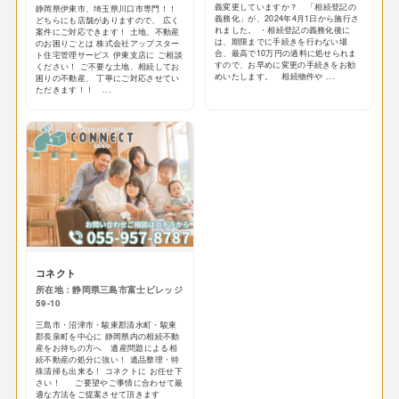
義変更していますか？ 「相続登記の
静岡県伊東市、埼玉県川口市専門！！
義務化」が、2024年4月1日から施行さ
どちらにも店舗がありますので、 広く
れました。 ・相続登記の義務化後に
案件にご対応できます！ 土地、不動産
は、期限までに手続きを行わない場
のお困りごとは 株式会社アップスター
合、最高で10万円の過料に処せられま
ト住宅管理サービス 伊東支店に ご相談
すので、お早めに変更の手続きをお勧
ください！ ご不要な土地、相続してお
めいたします。 相続物件や ...
困りの不動産、 丁寧にご対応させてい
ただきます！！ ...
コネクト
所在地：静岡県三島市富士ビレッジ
59-10
三島市・沼津市・駿東郡清水町・駿東
郡長泉町を中心に 静岡県内の相続不動
産をお持ちの方へ 遺産問題による相
続不動産の処分に強い！ 遺品整理・特
殊清掃も出来る！ コネクトに お任せ下
さい！ ご要望やご事情に合わせて最
適な方法をご提案させて頂きます