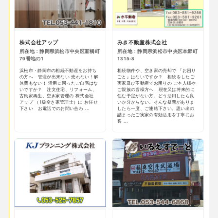
株式会社アップ
みき不動産株式会社
所在地：静岡県浜松市中央区新橋町
所在地：静岡県浜松市中央区本郷町
79番地の1
1315-8
浜松市・静岡市の相続不動産をお持ち
相続物件や、空き家の売却で 『お困り
の方へ 管理が出来ない 売れない！解
ごと』はないですか？ 相続をしたご
体費もない！ 活用に困ったご自宅はな
実家及び不動産でお困りの ご本人様や
いですか？ 注文住宅、リフォーム、
ご親族の皆様方へ 現在又は将来的に
古民家再生、空き家管理の 株式会社
住む予定がない方、どう活用したら良
アップ （1級空き家管理士）に お任せ
いか分からない。そんな疑問がありま
下さい お電話でのお問い合わ ...
したら一度、ご連絡下さい。思い出の
詰まったご実家の有効活用を丁寧にお
客 ...