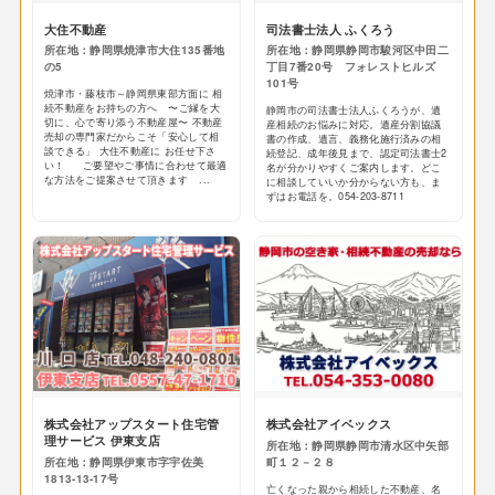
大住不動産
司法書士法人 ふくろう
所在地：静岡県焼津市大住135番地
所在地：静岡県静岡市駿河区中田二
の5
丁目7番20号 フォレストヒルズ
101号
焼津市・藤枝市～静岡県東部方面に 相
続不動産をお持ちの方へ 〜ご縁を大
静岡市の司法書士法人ふくろうが、遺
切に、心で寄り添う不動産屋〜 不動産
産相続のお悩みに対応。遺産分割協議
売却の専門家だからこそ「安心して相
書の作成、遺言、義務化施行済みの相
談できる」 大住不動産に お任せ下さ
続登記、成年後見まで、認定司法書士2
い！ ご要望やご事情に合わせて最適
名が分かりやすくご案内します。どこ
な方法をご提案させて頂きます ...
に相談していいか分からない方も、ま
ずはお電話を。054-203-8711
株式会社アップスタート住宅管
株式会社アイベックス
理サービス 伊東支店
所在地：静岡県静岡市清水区中矢部
所在地：静岡県伊東市字宇佐美
町１２－２８
1813-13-17号
亡くなった親から相続した不動産、名