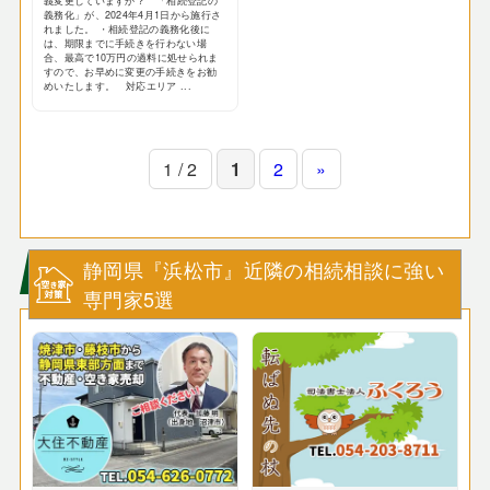
義変更していますか？ 「相続登記の
義務化」が、2024年4月1日から施行さ
れました。 ・相続登記の義務化後に
は、期限までに手続きを行わない場
合、最高で10万円の過料に処せられま
すので、お早めに変更の手続きをお勧
めいたします。 対応エリア ...
1 / 2
1
2
»
静岡県『浜松市』近隣の相続相談に強い
専門家5選