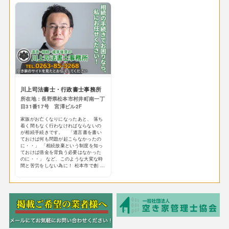
川上司法書士・行政書士事務所
所在地：長野県松本市村井町南一丁
目31番17号 宮澤ビル2F
家族がお亡くなりになったあと、 落ち
着く間もなく行わなければならないの
が相続手続きです。 「遺言書を書い
ておけば何も問題が起こらなかったの
に・・」 「相続放棄という制度を知っ
ておけば借金を背負う必要はなかった
のに・・」 など、このような大変な時
間と苦労をしない為に！ 松本市で創 ...