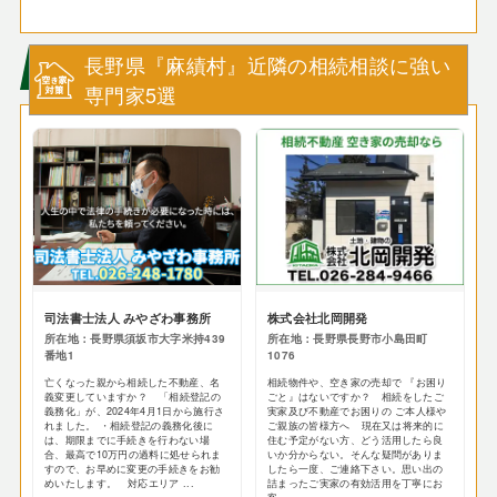
長野県『麻績村』近隣の相続相談に強い
専門家5選
司法書士法人 みやざわ事務所
株式会社北岡開発
所在地：長野県須坂市大字米持439
所在地：長野県長野市小島田町
番地1
1076
亡くなった親から相続した不動産、名
相続物件や、空き家の売却で 『お困り
義変更していますか？ 「相続登記の
ごと』はないですか？ 相続をしたご
義務化」が、2024年4月1日から施行さ
実家及び不動産でお困りの ご本人様や
れました。 ・相続登記の義務化後に
ご親族の皆様方へ 現在又は将来的に
は、期限までに手続きを行わない場
住む予定がない方、どう活用したら良
合、最高で10万円の過料に処せられま
いか分からない。そんな疑問がありま
すので、お早めに変更の手続きをお勧
したら一度、ご連絡下さい。思い出の
めいたします。 対応エリア ...
詰まったご実家の有効活用を丁寧にお