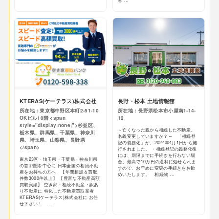
客 ...
KTERAS(ケーテラス)株式会社
長野・松本 土地情報館
所在地：東京都中野区本町2-51-10
所在地：長野県松本市小屋南1-14-
OKビル10階 <span
12
style="display:none;">杉並区、
～亡くなった親から相続した不動産、
栃木県、群馬県、千葉県、神奈川
名義変更していますか？～ 「相続登
県、埼玉県、山梨県、長野県
記の義務化」が、2024年4月1日から施
</span>
行されました。 ・相続登記の義務化後
には、期限までに手続きを行わない場
東京23区・埼玉県・千葉県・神奈川県
合、最高で10万円の過料に処せられま
の首都圏を中心に 日本全国の相続不動
すので、お早めに変更の手続きをお勧
産をお持ちの方へ 【年間相談＆買取
めいたします。 相続物 ...
件数3000件以上】 【豊富な不動産高額
買取実績】 空き家・相続不動産・訳あ
り不動産に 特化した不動産買取業者
KTERAS(ケーテラス)株式会社に お任
せ下さい！ ...