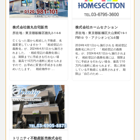
株式会社徳丸住宅販売
株式会社ホームセクション
所在地：東京都板橋区徳丸2-14-6
所在地：東京都板橋区大山東町19-1
FM10​ ラ・アクシオンビル5階
亡くなった親から相続した不動産、名
義変更していますか？ 「相続登記の
2024年4月1日から施行される 相続登記
義務化」が、2024年4月1日から施行さ
義務化に向けて 「相続登記の義務
れました。 ・相続登記の義務化後に
化」が、2024年4月1日から施行されま
は、期限までに手続きを行わない場
す。 相続登記の義務化後には、期限ま
合、最高で10万円の過料に処せられま
でに手続きを行わない場合、最高で10
すので、お早めに変更の手続きをお勧
万円の過料に処せられます。 既に所有
めいたします。 相続物件や ...
している不動産にも適用されます。 期
限は「自己のため ...
トリニティ不動産販売株式会社