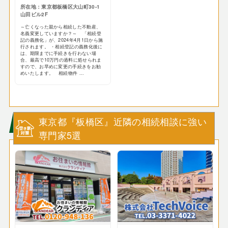
所在地：東京都板橋区大山町30-1
山田ビル2F
～亡くなった親から相続した不動産、
名義変更していますか？～ 「相続登
記の義務化」が、2024年4月1日から施
行されます。 ・相続登記の義務化後に
は、期限までに手続きを行わない場
合、最高で10万円の過料に処せられま
すので、お早めに変更の手続きをお勧
めいたします。 相続物件 ...
東京都『板橋区』近隣の相続相談に強い
専門家5選