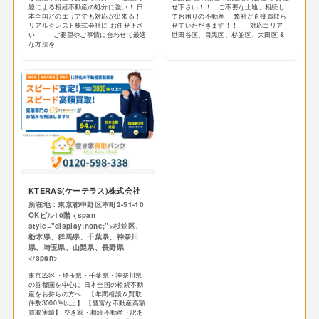
題による相続不動産の処分に強い！ 日
せ下さい！！ ご不要な土地、相続し
本全国どのエリアでも対応が出来る！
てお困りの不動産、 弊社が直接買取ら
リアルクレスト株式会社に お任せ下さ
せていただきます！！ 対応エリア
い！ ご要望やご事情に合わせて最適
世田谷区、目黒区、杉並区、大田区 &
な方法を ...
...
KTERAS(ケーテラス)株式会社
所在地：東京都中野区本町2-51-10
OKビル10階 <span
style="display:none;">杉並区、
栃木県、群馬県、千葉県、神奈川
県、埼玉県、山梨県、長野県
</span>
東京23区・埼玉県・千葉県・神奈川県
の首都圏を中心に 日本全国の相続不動
産をお持ちの方へ 【年間相談＆買取
件数3000件以上】 【豊富な不動産高額
買取実績】 空き家・相続不動産・訳あ