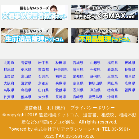
北海道
青森県
岩手県
秋田県
宮城県
山形県
福島県
茨城県
群馬県
栃木県
東京都
神奈川県
埼玉県
千葉県
新潟県
長野県
山梨県
富山県
石川県
福井県
愛知県
静岡県
三重県
岐阜県
大阪府
滋賀県
京都府
兵庫県
奈良県
和歌山県
岡山県
広島県
鳥取県
島根県
山口県
愛媛県
香川県
高知県
徳島県
福岡県
佐賀県
熊本県
大分県
長崎県
宮崎県
鹿児島県
沖縄県
運営会社
利用規約
プライバシーポリシー
© copyright 2015
遺産相続ドットコム｜遺言書、相続税、相続不動
産などの問題はプロが解決
. All rights reserved.
Powered by
株式会社アリアクランソーシャル
TEL.03-5961-
0525 FAX.03-5961-0526