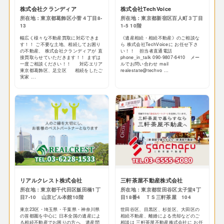
株式会社クランディア
株式会社TechVoice
所在地：東京都葛飾区小菅４丁目8-
所在地：東京都新宿区百人町３丁目
13
1-5 10階
幅広く様々な不動産買取に対応できま
《遺産相続・相続不動産》のご相談な
す！！ ご不要な土地、相続してお困り
ら 株式会社TechVoiceに お任せ下さ
の不動産、 株式会社クランディアが 直
い！！ 担当者直通電話
接買取らせていただきます！！ まずは
phone_in_talk 090-9807-6410 メー
一度ご相談ください！！ 対応エリア
ルでお問い合わせ mail
東京都葛飾区、足立区 相続をしたご
realestate@techvo ...
実家 ...
リアルクレスト株式会社
三軒茶屋不動産株式会社
所在地：東京都千代田区飯田橋1丁
所在地：東京都世田谷区太子堂4丁
目7-10 山京ビル本館10階
目18番4 ＴＳ三軒茶屋 104
東京23区・埼玉県・千葉県・神奈川県
世田谷区、目黒区、杉並区、大田区の
の首都圏を中心に 日本全国の遺産によ
相続不動産、離婚による売却などのご
る相続不動産でお困りの方へ 遺産問
相談は 三軒茶屋不動産株式会社に お任